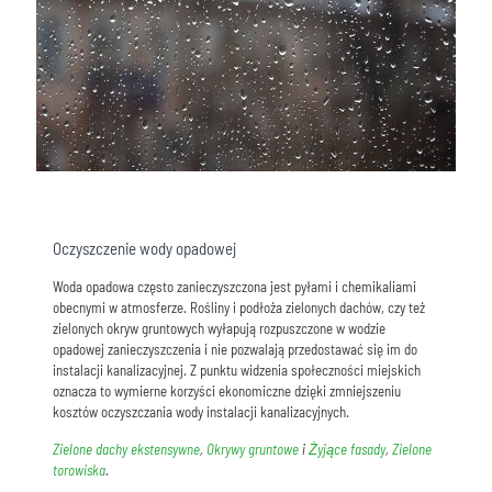
Oczyszczenie wody opadowej
Woda opadowa często zanieczyszczona jest pyłami i chemikaliami
obecnymi w atmosferze. Rośliny i podłoża zielonych dachów, czy też
zielonych okryw gruntowych wyłapują rozpuszczone w wodzie
opadowej zanieczyszczenia i nie pozwalają przedostawać się im do
instalacji kanalizacyjnej. Z punktu widzenia społeczności miejskich
oznacza to wymierne korzyści ekonomiczne dzięki zmniejszeniu
kosztów oczyszczania wody instalacji kanalizacyjnych.
Zielone dachy ekstensywne
,
Okrywy gruntowe
i
Żyjące fasady
,
Zielone
torowiska
.