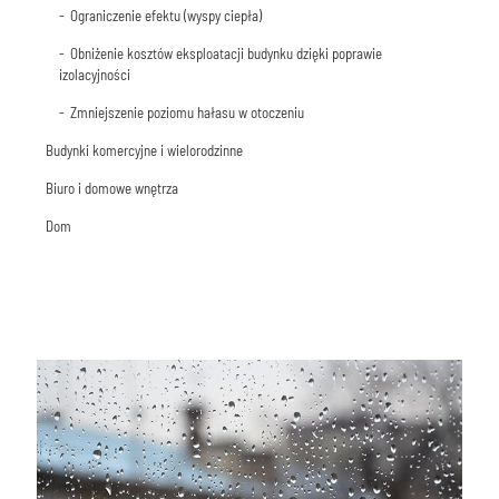
Ograniczenie efektu (wyspy ciepła)
Obniżenie kosztów eksploatacji budynku dzięki poprawie
izolacyjności
Zmniejszenie poziomu hałasu w otoczeniu
Budynki komercyjne i wielorodzinne
Biuro i domowe wnętrza
Retencja wody
Dom
Oczyszczenie wody opadowej
Ograniczenie zanieczyszczeń powietrza
Pozyskanie dodatkowej powierzchni biologicznie czynnej
Zdrowy klimat we wnętrzu
Retencja wody opadowej
Dodatkowe punkty w projektach LEED i BREAM
Zwiększenie produktywności
Oczyszczenie wody opadowej
Zmniejszenie poziomu hałasu w otoczeniu
Obniżenie kosztów eksploatacji budynku dzięki poprawie
izolacyjności
Zwiększenie odporności pożarowej