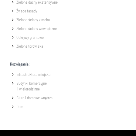
Zielone dachy ekstensywne
Żyjące fasady
Zielone ściany z mchu
Zielone ściany wewnętrzne
Odkrywy gruntowe
Zielone torowiska
Rozwiązania:
Infrastruktura miejska
Budynki komercyjne
i wielorodzinne
Biuro i domowe wnętrza
Dom