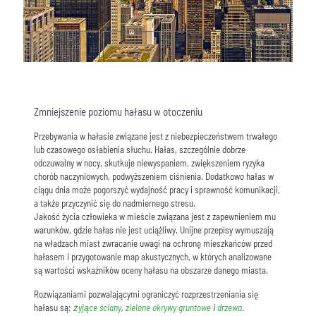
Zmniejszenie poziomu hałasu w otoczeniu
Przebywania w hałasie związane jest z niebezpieczeństwem trwałego
lub czasowego osłabienia słuchu. Hałas, szczególnie dobrze
odczuwalny w nocy, skutkuje niewyspaniem, zwiększeniem ryzyka
chorób naczyniowych, podwyższeniem ciśnienia. Dodatkowo hałas w
ciągu dnia może pogorszyć wydajność pracy i sprawność komunikacji,
a także przyczynić się do nadmiernego stresu.
Jakość życia człowieka w mieście związana jest z zapewnieniem mu
warunków, gdzie hałas nie jest uciążliwy. Unijne przepisy wymuszają
na władzach miast zwracanie uwagi na ochronę mieszkańców przed
hałasem i przygotowanie map akustycznych, w których analizowane
są wartości wskaźników oceny hałasu na obszarze danego miasta.
Rozwiązaniami pozwalającymi ograniczyć rozprzestrzeniania się
hałasu są:
żyjące ściany
,
zielone okrywy gruntowe
i
drzewa
.