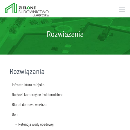
Rozwiązania
Rozwiązania
Infrastruktura miejska
Budynki komercyjne i wielorodzinne
Retencja wody opadowej
Biuro i domowe wnętrza
Ograniczenie zanieczyszczeń powietrza
Retencja wody
Dom
Oczyszczenie wody opadowej
Oczyszczenie wody opadowej
Ograniczenie zanieczyszczeń powietrza
Pozyskanie dodatkowej powierzchni biologicznie czynnej
Pozyskanie dodatkowej powierzchni biologicznie czynnej
Zdrowy klimat we wnętrzu
Retencja wody opadowej