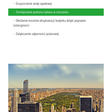
Ograniczenie efektu (wyspy ciepła)
Dodatkowe punkty w projektach LEED i BREAM
Zwiększenie produktywności
Oczyszczenie wody opadowej
Obniżenie kosztów eksploatacji budynku dzięki poprawie
Zmniejszenie poziomu hałasu w otoczeniu
izolacyjności
Obniżenie kosztów eksploatacji budynku dzięki poprawie
izolacyjności
Zmniejszenie poziomu hałasu w otoczeniu
Zwiększenie odporności pożarowej