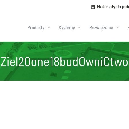
Materiały do pob
Produkty
Systemy
Rozwiązania
Ziel20one18budOwniCtwo