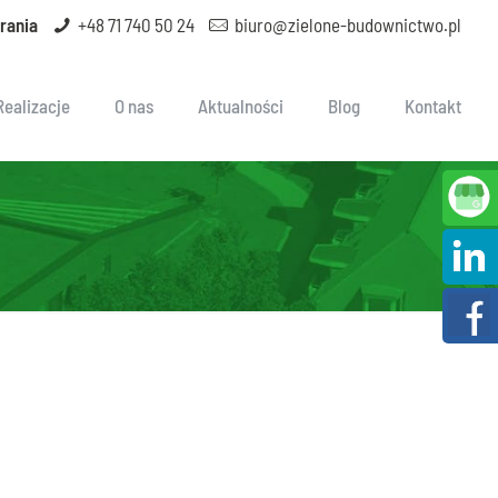
rania
+48 71 740 50 24
biuro@zielone-budownictwo.pl
Realizacje
O nas
Aktualności
Blog
Kontakt