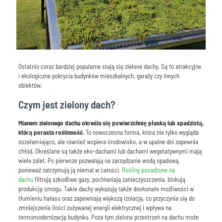
Ostatnio coraz bardziej popularne stają się zielone dachy. Są to atrakcyjne
i ekologiczne pokrycia budynków mieszkalnych, garaży czy innych
obiektów.
Czym jest zielony dach?
Mianem zielonego dachu określa się powierzchnię płaską lub spadzistą,
którą porasta roślinność.
To nowoczesna forma, która nie tylko wygląda
oszałamiająco, ale również wspiera środowisko, a w upalne dni zapewnia
chłód. Określane są także eko-dachami lub dachami wegetatywnymi mają
wiele zalet. Po pierwsze pozwalają na zarządzanie wodą opadową,
ponieważ zatrzymują ją niemal w całości.
Rośliny posadzone na
dachu
filtrują szkodliwe gazy, pochłaniają zanieczyszczenia, blokują
produkcję smogu. Takie dachy wykazują także doskonałe możliwości w
tłumieniu hałasu oraz zapewniają większą izolację, co przyczynia się do
zmniejszenia ilości zużywanej energii elektrycznej i wpływa na
termomodernizację budynku. Poza tym zielona przestrzeń na dachu może