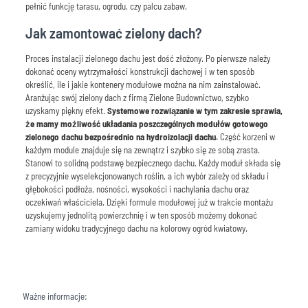
pełnić funkcję tarasu, ogrodu, czy palcu zabaw.
Jak zamontować zielony dach?
Proces instalacji zielonego dachu jest dość złożony. Po pierwsze należy
dokonać oceny wytrzymałości konstrukcji dachowej i w ten sposób
określić, ile i jakie kontenery modułowe można na nim zainstalować.
Aranżując swój zielony dach z firmą Zielone Budownictwo, szybko
uzyskamy piękny efekt.
Systemowe rozwiązanie w tym zakresie sprawia,
że mamy możliwość układania poszczególnych modułów gotowego
zielonego dachu bezpośrednio na hydroizolacji dachu.
Część korzeni w
każdym module znajduje się na zewnątrz i szybko się ze sobą zrasta.
Stanowi to solidną podstawę bezpiecznego dachu. Każdy moduł składa się
z precyzyjnie wyselekcjonowanych roślin, a ich wybór zależy od składu i
głębokości podłoża, nośności, wysokości i nachylania dachu oraz
oczekiwań właściciela. Dzięki formule modułowej już w trakcie montażu
uzyskujemy jednolitą powierzchnię i w ten sposób możemy dokonać
zamiany widoku tradycyjnego dachu na kolorowy ogród kwiatowy.
Ważne informacje: