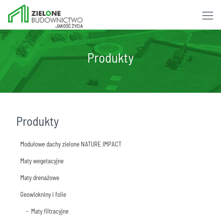
Produkty
Produkty
Modułowe dachy zielone NATURE IMPACT
Maty wegetacyjne
Moduł GreenRoof STANDARD
Maty drenażowe
Moduł GreenRoof EVERGREEN
Mata rozchodnikowa
Geowlokniny i folie
Moduł GreenRoof BEE-FRIENDLY
Mata drenażowa D25H
Moduł GreenRoof WILD-FLOWER
Mata drenażowa D40H
Maty filtracyjne