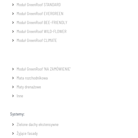
Moduł GreenRoof STANDARD
Moduł GreenRoof EVERGREEN
Moduł GreenRoof BEE-FRIENDLY
Moduł GreenRoof WILD-FLOWER
Moduł GreenRoof CLIMATE
Moduł GreenRoof ‘NA ZAMÓWIENIE’
Mata rozchodnikowa
Maty drenażowe
Inne
Systemy:
Zielone dachy ekstensywne
Żyjące fasady