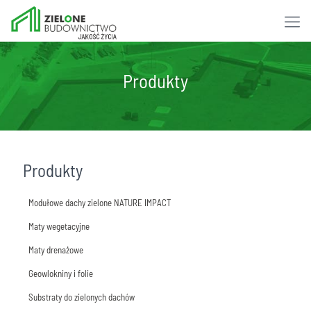
Produkty
Produkty
Modułowe dachy zielone NATURE IMPACT
Maty wegetacyjne
Moduł GreenRoof STANDARD
Maty drenażowe
Moduł GreenRoof EVERGREEN
Mata rozchodnikowa
Geowlokniny i folie
Moduł GreenRoof BEE-FRIENDLY
Mata drenażowa D25H
Substraty do zielonych dachów
Moduł GreenRoof WILD-FLOWER
Mata drenażowa D40H
Maty filtracyjne