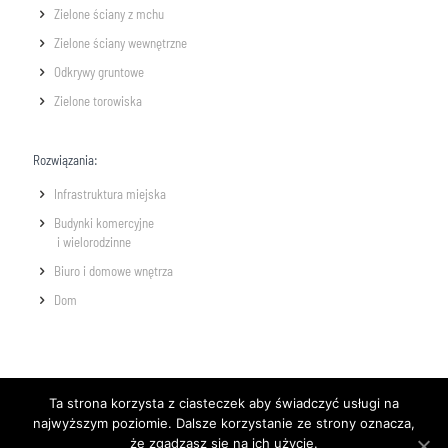
Zielone ściany z mchu
Zielone ściany wewnętrzne
Odkrywy gruntowe
Zielone torowiska
Rozwiązania:
Infrastruktura miejska
Budynki komercyjne
i wielorodzinne
Biuro i domowe wnętrza
Dom
Ta strona korzysta z ciasteczek aby świadczyć usługi na
najwyższym poziomie. Dalsze korzystanie ze strony oznacza,
że zgadzasz się na ich użycie.