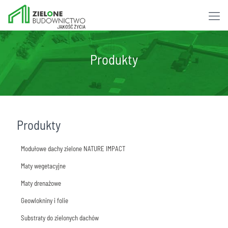
Produkty
Produkty
Modułowe dachy zielone NATURE IMPACT
Maty wegetacyjne
Moduł GreenRoof STANDARD
Maty drenażowe
Moduł GreenRoof EVERGREEN
Mata rozchodnikowa
Geowlokniny i folie
Moduł GreenRoof BEE-FRIENDLY
Mata drenażowa D25H
Substraty do zielonych dachów
Moduł GreenRoof WILD-FLOWER
Mata drenażowa D40H
Maty filtracyjne