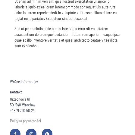
Ut enim ad minim veniam, quis nostrud exercitation ullamco lo
laboris aliquip ex ea lorem loremcommodo consequat uis aute rure
dolor in Lorem reprehenderit in voluptate velit esse cillum dolore eu
fugiat nulla pariatur. Excepteur sint eatoccaecat.
Sed ut perspiciatis unde omnis iste natus error sit voluptatem
accusantium doloremque laudantium, totam rem aperiam, eaque ipsa
quae ab illo inventore veritatis et quasi architecto beatae vitae dicta
sunt explicabo.
Ważne informacje:
Kontakt:
Orzechowa 61
50-540 Wrocław
+48 71 740 50 24
Polityka prywatności