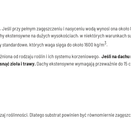
i. Jeśli przy pełnym zagęszczeniu i nasyceniu wodą wynosi ona okoł
dachy ekstensywne na dużych wysokościach. w niektórych warunkach s
3
y standardowe, których waga sięga do około 1600 kg/m
.
żniona od rodzaju roślin i ich systemu korzeniowego.
Jeśli na dachu
nąć zioła i trawy.
Dachy ekstensywne wymagają przeważnie do 15 c
aj roślinności. Dlatego substrat powinien być równomiernie zagęs