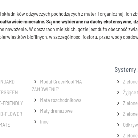
ci składników odżywczych pochodzących z materii organicznej. Ich z
całkowicie mineralne. Są one wybierane na dachy ekstensywne, 
e nawożenie. W obszarach miejskich, gdzie jest duża obecność zwią
pierwiastków biofilnych, w szczególności fosforu, przez wodę opado
Systemy:
TANDARD
Moduł GreenRoof ‘NA
Zielon
ZAMÓWIENIE’
VERGREEN
Żyjące 
Mata rozchodnikowa
E-FRIENDLY
Zielone
Maty drenażowe
ILD-FLOWER
Zielone
Inne
IMATE
Odkryw
Zielone