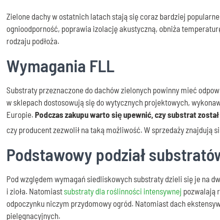
Zielone dachy w ostatnich latach stają się coraz bardziej popular
ognioodporność, poprawia izolację akustyczną, obniża temperatu
rodzaju podłoża.
Wymagania FLL
Substraty przeznaczone do dachów zielonych powinny mieć odpowied
w sklepach dostosowują się do wytycznych projektowych, wykonawc
Europie.
Podczas zakupu warto się upewnić, czy substrat został
czy producent zezwolił na taką możliwość. W sprzedaży znajdują s
Podstawowy podział substrató
Pod względem wymagań siedliskowych substraty dzieli się je na dw
i zioła. Natomiast
substraty dla roślinności intensywnej
pozwalają r
odpoczynku niczym przydomowy ogród. Natomiast dach ekstensywn
pielęgnacyjnych.