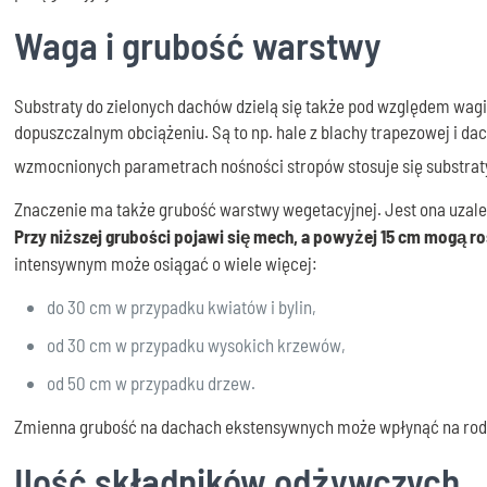
Waga i grubość warstwy
Substraty do zielonych dachów dzielą się także pod względem wag
dopuszczalnym obciążeniu. Są to np. hale z blachy trapezowej i 
wzmocnionych parametrach nośności stropów stosuje się substrat
Znaczenie ma także grubość warstwy wegetacyjnej. Jest ona uzale
Przy niższej grubości pojawi się mech, a powyżej 15 cm mogą ros
intensywnym może osiągać o wiele więcej:
do 30 cm w przypadku kwiatów i bylin,
od 30 cm w przypadku wysokich krzewów,
od 50 cm w przypadku drzew.
Zmienna grubość na dachach ekstensywnych może wpłynąć na rodz
Ilość składników odżywczych