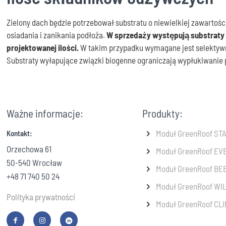
Zielony dach będzie potrzebował substratu o niewielkiej zawartoś
osiadania i zanikania podłoża.
W sprzedaży występują substraty 
projektowanej ilości.
W takim przypadku wymagane jest selektywn
Substraty wyłapujące związki biogenne ograniczają wypłukiwanie 
Ważne informacje:
Produkty:
Moduł GreenRoof S
Kontakt:
Orzechowa 61
Moduł GreenRoof E
50-540 Wrocław
Moduł GreenRoof BE
+48 71 740 50 24
Moduł GreenRoof W
Polityka prywatności
Moduł GreenRoof CL