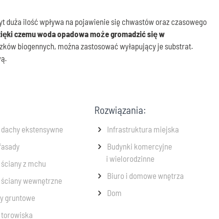
byt duża ilość wpływa na pojawienie się chwastów oraz czasowego
dzięki czemu woda opadowa może gromadzić się w
zków biogennych, można zastosować wyłapujący je substrat.
wą.
Rozwiązania:
e dachy ekstensywne
Infrastruktura miejska
fasady
Budynki komercyjne
i wielorodzinne
 ściany z mchu
Biuro i domowe wnętrza
 ściany wewnętrzne
Dom
y gruntowe
 torowiska