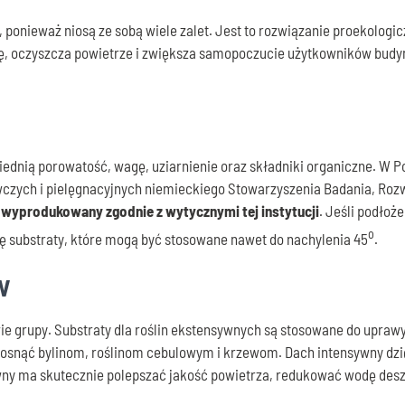
ne, ponieważ niosą ze sobą wiele zalet. Jest to rozwiązanie proekolo
rę, oczyszcza powietrze i zwiększa samopoczucie użytkowników budy
nią porowatość, wagę, uziarnienie oraz składniki organiczne. W Pol
zych i pielęgnacyjnych niemieckiego Stowarzyszenia Badania, Rozwoj
 wyprodukowany zgodnie z wytycznymi tej instytucji
. Jeśli podłoż
o
ię substraty, które mogą być stosowane nawet do nachylenia 45
.
w
ie grupy. Substraty dla roślin ekstensywnych są stosowane do upraw
osnąć bylinom, roślinom cebulowym i krzewom. Dach intensywny dzię
y ma skutecznie polepszać jakość powietrza, redukować wodę desz