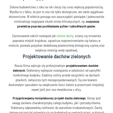
Zielone budownictwo z roku na rok cieszy się coraz większą popularnością.
Wynika to z faktu, że jest to ono nie tylko ekologiczne, ale także wyjątkowo
ekonomiczne. W efekcie pomaga ono zaoszczędzić pieniądze i jednocześnie
minimalizuje negatywne skutki zmian klimatycznych, np.
oczyszcza
powietrze poprzez pochłanianie pyłów i szkodliwych gazów
.
Zastosowanie takich rozwiązań jak
zielone dachy
, ściany czy torowiska
poprawia miejski krajobraz, ogranicza rozprzestrzenianie się hałasu w
mieście, pozwala pozyskać dodatkową powierzchnię biologiczną czynną oraz
zwiększa retencję wody opadowej.
Projektowanie dachów zielonych
Nasza firma zajmuje się profesjonalnym
projektowaniem dachów
zielonych
. Dobieramy najlepsze rozwiązania w zależności od specyfiki
konkretnego budynku. Sadzimy rośliny przede wszystkim na dachach
płaskich, zwłaszcza tych niezagospodarowanych. Są one bowiem
doskonałym sposobem na zwiększenie ilości zieleni w przestrzeni miejskiej,
nawet jeśli jest ona niewidoczna z ulicy.
Przygotowujemy kompleksowy projekt dachu zielonego
, biorąc pod
uwagę zarówno charakterystykę całego budynku, jak i potrzeby klienta.
Dobieramy odpowiednią roślinność do warunków środowiskowych. Dachy
zielone najczęściej pojawiają się na budynkach w centrach miast, w których