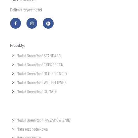
Polityka prywatności
Produkty:
Moduł GreenRoof STANDARD
Moduł GreenRoof EVERGREEN
Moduł GreenRoof BEE-FRIENDLY
Moduł GreenRoof WILD-FLOWER
Moduł GreenRoof CLIMATE
Moduł GreenRoof ‘NA ZAMÓWIENIE’
Mata rozchodnikowa
Maty drenażowe