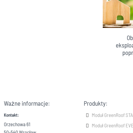
Ob
eksplo
popr
Ważne informacje:
Produkty:
Moduł GreenRoof ST
Kontakt:
Orzechowa 61
Moduł GreenRoof E
50-540 Wrocław