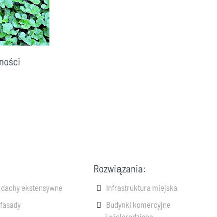
ności
Rozwiązania:
e dachy ekstensywne
Infrastruktura miejska
 fasady
Budynki komercyjne
i wielorodzinne