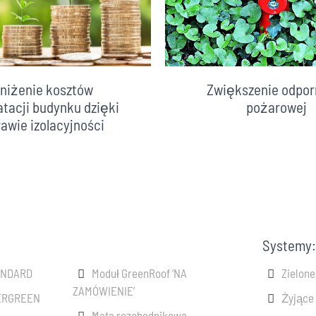
Zwiększenie odpor
niżenie kosztów
pożarowej
atacji budynku dzięki
awie izolacyjności
Systemy:
ANDARD
Moduł GreenRoof ‘NA
Zielon
ZAMÓWIENIE’
VERGREEN
Żyjące
Mata rozchodnikowa